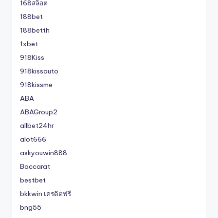
168สล็อต
188bet
188betth
1xbet
918Kiss
918kissauto
918kissme
ABA
ABAGroup2
allbet24hr
alot666
askyouwin888
Baccarat
bestbet
bkkwin เครดิตฟรี
bng55