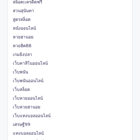
สล็อตเเครดิตฟรี
สวนสุนันทา
สูตรสล็อต
หนังออนไลน์
หวยฮานอย
หวยฮิต88
เกมยิงปลา
เว็บคาสิโนออนไลน์
เว็บพนัน
เว็บพนันออนไลน์
เว็บสล็อต
เว็บหวยออนไลน์
เว็บหวยฮานอย
เว็บแทงบอลออนไลน์
เศรษฐี99
แทงบอลออนไลน์