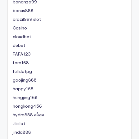
bonanza99
bonus888
brazil999 slot
Casino
cloudbet
debet
FAFA123
faro168
fullslotpg
gaojing888
happy168
hengjing168
hongkong456
hydra888 สล็อต
Jilislot
jinda888