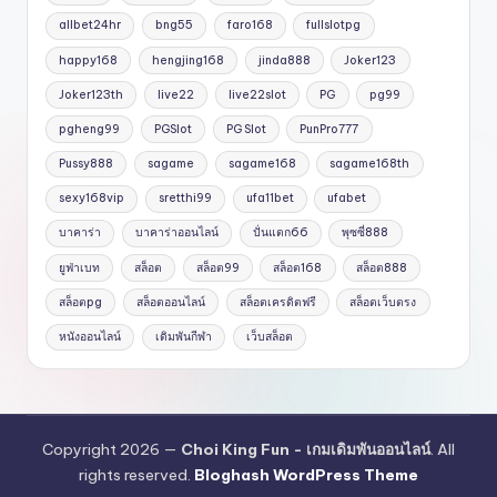
allbet24hr
bng55
faro168
fullslotpg
happy168
hengjing168
jinda888
Joker123
Joker123th
live22
live22slot
PG
pg99
pgheng99
PGSlot
PG Slot
PunPro777
Pussy888
sagame
sagame168
sagame168th
sexy168vip
sretthi99
ufa11bet
ufabet
บาคาร่า
บาคาร่าออนไลน์
ปั่นแตก66
พุซซี่888
ยูฟ่าเบท
สล็อต
สล็อต99
สล็อต168
สล็อต888
สล็อตpg
สล็อตออนไลน์
สล็อตเครดิตฟรี
สล็อตเว็บตรง
หนังออนไลน์
เดิมพันกีฬา
เว็บสล็อต
Copyright 2026 —
Choi King Fun - เกมเดิมพันออนไลน์
. All
rights reserved.
Bloghash WordPress Theme