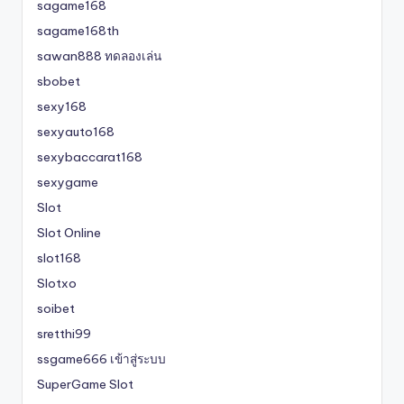
sagame168
sagame168th
sawan888 ทดลองเล่น
sbobet
sexy168
sexyauto168
sexybaccarat168
sexygame
Slot
Slot Online
slot168
Slotxo
soibet
sretthi99
ssgame666 เข้าสู่ระบบ
SuperGame Slot