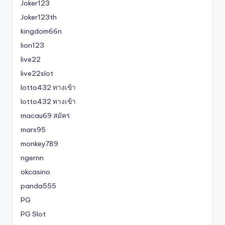
Joker123
Joker123th
kingdom66n
lion123
live22
live22slot
lotto432 ทางเข้า
lotto432 ทางเข้า
macau69 สมัคร
mars95
monkey789
ngernn
okcasino
panda555
PG
PG Slot