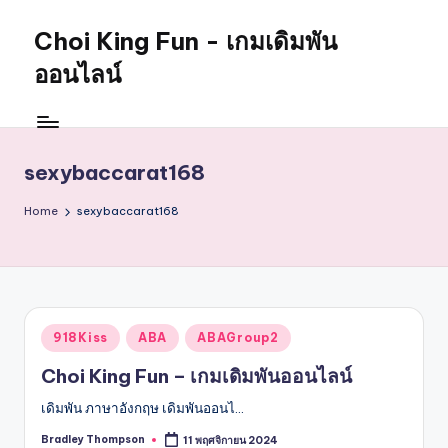
Choi King Fun - เกมเดิมพัน
Skip
to
ออนไลน์
content
sexybaccarat168
Home
sexybaccarat168
Posted
918Kiss
ABA
ABAGroup2
in
Choi King Fun – เกมเดิมพันออนไลน์
เดิมพัน ภาษาอังกฤษ เดิมพันออนไ…
Bradley Thompson
11 พฤศจิกายน 2024
Posted