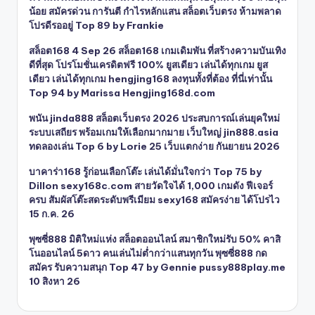
น้อย สมัครด่วน การันตี กำไรหลักแสน สล็อตเว็บตรง ห้ามพลาด
โปรดีรออยู่ Top 89 by Frankie
สล็อต168 4 Sep 26 สล็อต168 เกมเดิมพัน ที่สร้างความบันเทิง
ดีที่สุด โปรโมชั่นเครดิตฟรี 100% ยูสเดียว เล่นได้ทุกเกม ยูส
เดียว เล่นได้ทุกเกม hengjing168 ลงทุนทั้งที่ต้อง ที่นี่เท่านั้น
Top 94 by Marissa Hengjing168d.com
พนัน jinda888 สล็อตเว็บตรง 2026 ประสบการณ์เล่นยุคใหม่
ระบบเสถียร พร้อมเกมให้เลือกมากมาย เว็บใหญ่ jin888.asia
ทดลองเล่น Top 6 by Lorie 25 เว็บแตกง่าย กันยายน 2026
บาคาร่า168 รู้ก่อนเลือกโต๊ะ เล่นได้มั่นใจกว่า Top 75 by
Dillon sexy168c.com สายวัดใจได้ 1,000 เกมดัง ฟีเจอร์
ครบ สัมผัสโต๊ะสดระดับพรีเมียม sexy168 สมัครง่าย ได้โปรไว
15 ก.ค. 26
พุซซี่888 มิติใหม่แห่ง สล็อตออนไลน์ สมาชิกใหม่รับ 50% คาสิ
โนออนไลน์ 5ดาว คนเล่นไม่ต่ำกว่าแสนทุกวัน พุซซี่888 กด
สมัคร รับความสนุก Top 47 by Gennie pussy888play.me
10 สิงหา 26