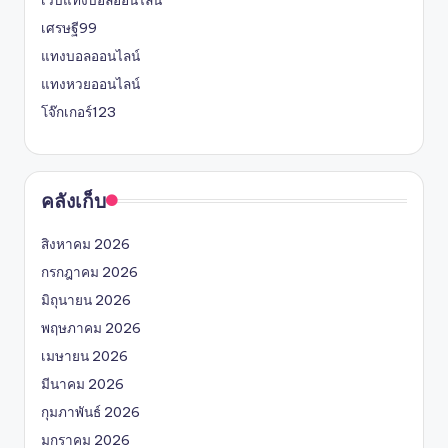
เศรษฐี99
แทงบอลออนไลน์
แทงหวยออนไลน์
โจ๊กเกอร์123
คลังเก็บ
สิงหาคม 2026
กรกฎาคม 2026
มิถุนายน 2026
พฤษภาคม 2026
เมษายน 2026
มีนาคม 2026
กุมภาพันธ์ 2026
มกราคม 2026