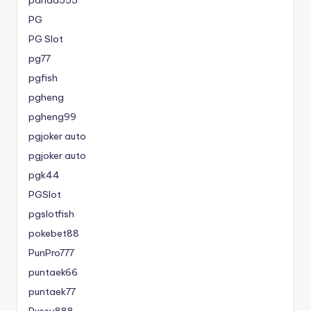
PG
PG Slot
pg77
pgfish
pgheng
pgheng99
pgjoker auto
pgjoker auto
pgk44
PGSlot
pgslotfish
pokebet88
PunPro777
puntaek66
puntaek77
Pussy888