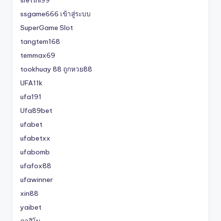
ssgame666 เข้าสู่ระบบ
SuperGame Slot
tangtem168
temmax69
tookhuay 88 ถูกหวย88
UFA11k
ufa191
Ufa89bet
ufabet
ufabetxx
ufabomb
ufafox88
ufawinner
xin88
yaibet
คาสิโน