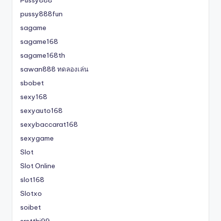
pussy888fun
sagame
sagame168
sagame168th
sawan888 ทดลองเล่น
sbobet
sexy168
sexyauto168
sexybaccarat168
sexygame
Slot
Slot Online
slot168
Slotxo
soibet
sretthi99