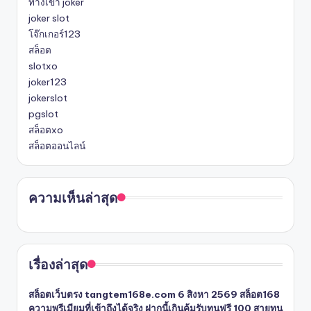
ทางเข้า joker
joker slot
โจ๊กเกอร์123
สล็อต
slotxo
joker123
jokerslot
pgslot
สล็อตxo
สล็อตออนไลน์
ความเห็นล่าสุด
เรื่องล่าสุด
สล็อตเว็บตรง tangtem168e.com 6 สิงหา 2569 สล็อต168
ความพรีเมียมที่เข้าถึงได้จริง ฝากนี้เกินคุ้มรับทุนฟรี 100 สายทุน