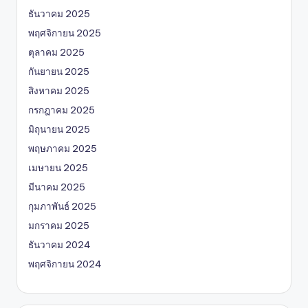
ธันวาคม 2025
พฤศจิกายน 2025
ตุลาคม 2025
กันยายน 2025
สิงหาคม 2025
กรกฎาคม 2025
มิถุนายน 2025
พฤษภาคม 2025
เมษายน 2025
มีนาคม 2025
กุมภาพันธ์ 2025
มกราคม 2025
ธันวาคม 2024
พฤศจิกายน 2024