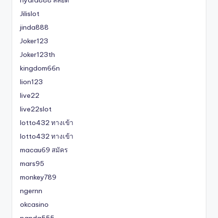
Jilislot
jinda888
Joker123
Joker123th
kingdom66n
lion123
live22
live22slot
lotto432 ทางเข้า
lotto432 ทางเข้า
macau69 สมัคร
mars95
monkey789
ngernn
okcasino
panda555