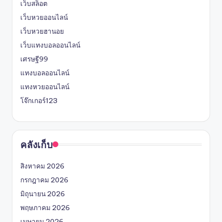
เว็บสล็อต
เว็บหวยออนไลน์
เว็บหวยฮานอย
เว็บแทงบอลออนไลน์
เศรษฐี99
แทงบอลออนไลน์
แทงหวยออนไลน์
โจ๊กเกอร์123
คลังเก็บ
สิงหาคม 2026
กรกฎาคม 2026
มิถุนายน 2026
พฤษภาคม 2026
เมษายน 2026