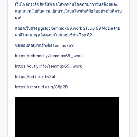
เว็บไซต์ตรงลิขสิทธิ์แท้ ขอให้ทุกท่านโชคดีกับการปั่นสล็อตและ
สนุกสนานไปกับความเบิกบานใจบนโทรศัพท์มือถืออย่างมีสติครับ
ผม!
สล็อตเว็บตรง pgslot temmax69.work 21 July 69 Mazie เกม
คาสิโนสนุกๆ สล็อตแจกโบนัสทุกซีซั่น Top 82
ขอขอบคุณมากอ้างอิง
temmax69
https://rebrand.ly/temmax69_work
https://cutly.info/temmax69_work
https://bitt.to/rkv3al
https://shorturl.asia/C8p2D