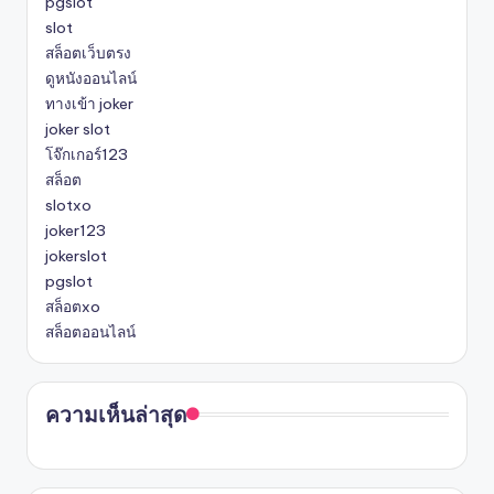
pgslot
slot
สล็อตเว็บตรง
ดูหนังออนไลน์
ทางเข้า joker
joker slot
โจ๊กเกอร์123
สล็อต
slotxo
joker123
jokerslot
pgslot
สล็อตxo
สล็อตออนไลน์
ความเห็นล่าสุด