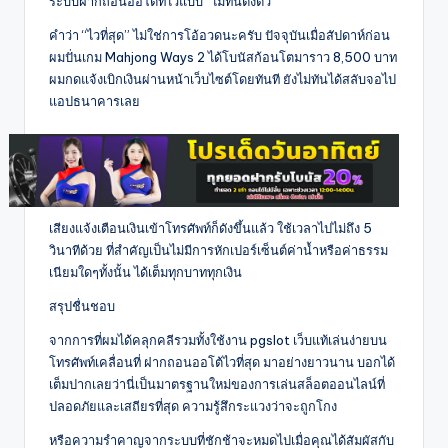
ระบบฝากถอนออโต้ที่ไวแบบ “ไม่ทันตั้งตัว”
คำว่า “ไวที่สุด” ไม่ใช่การโอ้อวดนะครับ ปัจจุบันเมื่อสัปดาห์ก่อน
ผมปั่นเกม Mahjong Ways 2 ได้โบนัสก้อนโตมาราว 8,500 บาท
ผมกดแจ้งเบิกเงินผ่านหน้าเว็บไซต์โดยทันที ยังไม่ทันได้สลับจอไป
แอปธนาคารเลย
เสียงแจ้งเตือนเงินเข้าโทรศัพท์ก็ดังขึ้นแล้ว ใช้เวลาไปไม่ถึง 5
วินาทีด้วย ที่สำคัญเป็นไม่มีการหักเปอร์เซ็นต์ค่าน้ำหรือค่าธรรม
เนียมใดๆทั้งนั้น ได้เต็มทุกบาททุกเงิน
สรุปชื่นชอบ
จากการที่ผมได้คลุกคลีรวมทั้งใช้งาน pgslot เว็บแท้เล่นง่ายบน
โทรศัพท์เคลื่อนที่ ฝากถอนออโต้ไวที่สุด มาอย่างยาวนาน บอกได้
เต็มปากเลยว่านี่เป็นมาตรฐานใหม่ของการเล่นสล็อตออนไลน์ที่
ปลอดภัยและเสถียรที่สุด ความรู้สึกระแวงว่าจะถูกโกง
หรือความรำคาญจากระบบที่ชักช้าจะหมดไปเมื่อคุณได้สัมผัสกับ