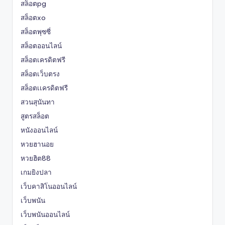
สล็อตpg
สล็อตxo
สล็อตพุซซี่
สล็อตออนไลน์
สล็อตเครดิตฟรี
สล็อตเว็บตรง
สล็อตเเครดิตฟรี
สวนสุนันทา
สูตรสล็อต
หนังออนไลน์
หวยฮานอย
หวยฮิต88
เกมยิงปลา
เว็บคาสิโนออนไลน์
เว็บพนัน
เว็บพนันออนไลน์