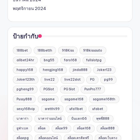
พฤศจิกายน 2024
ป้ายกำกับ
188bet
188betth
918Kiss
918kissauto
allbet24hr
bng55
faro168
fullslotpg
happy168
hengjing168
jinda888
Joker123
Joker123th
live22
live22slot
PG
pg99
pgheng99
PGSlot
PG Slot
PunPro777
Pussy888
sagame
sagame168
sagame168th
sexy168vip
sretthi99
ufa11bet
ufabet
บาคาร่า
บาคาร่าออนไลน์
ปั่นแตก66
พุซซี่888
ยูฟ่าเบท
สล็อต
สล็อต99
สล็อต168
สล็อต888
สล็อตpg
สล็อตออนไลน์
สล็อตเครดิตฟรี
สล็อตเว็บตรง