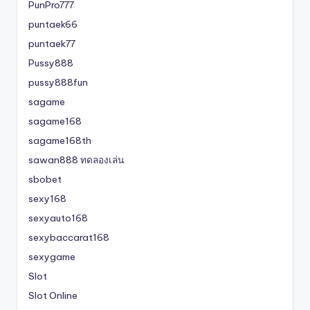
PunPro777
puntaek66
puntaek77
Pussy888
pussy888fun
sagame
sagame168
sagame168th
sawan888 ทดลองเล่น
sbobet
sexy168
sexyauto168
sexybaccarat168
sexygame
Slot
Slot Online