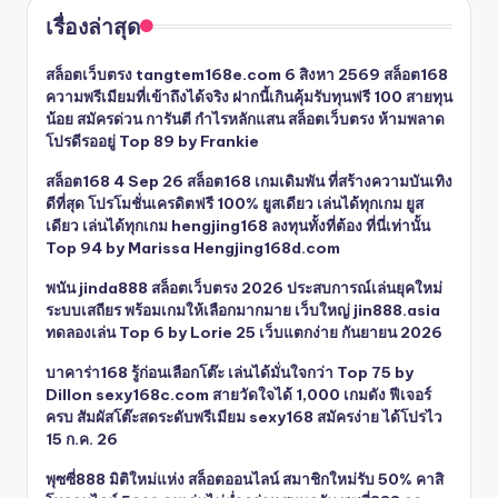
เรื่องล่าสุด
สล็อตเว็บตรง tangtem168e.com 6 สิงหา 2569 สล็อต168
ความพรีเมียมที่เข้าถึงได้จริง ฝากนี้เกินคุ้มรับทุนฟรี 100 สายทุน
น้อย สมัครด่วน การันตี กำไรหลักแสน สล็อตเว็บตรง ห้ามพลาด
โปรดีรออยู่ Top 89 by Frankie
สล็อต168 4 Sep 26 สล็อต168 เกมเดิมพัน ที่สร้างความบันเทิง
ดีที่สุด โปรโมชั่นเครดิตฟรี 100% ยูสเดียว เล่นได้ทุกเกม ยูส
เดียว เล่นได้ทุกเกม hengjing168 ลงทุนทั้งที่ต้อง ที่นี่เท่านั้น
Top 94 by Marissa Hengjing168d.com
พนัน jinda888 สล็อตเว็บตรง 2026 ประสบการณ์เล่นยุคใหม่
ระบบเสถียร พร้อมเกมให้เลือกมากมาย เว็บใหญ่ jin888.asia
ทดลองเล่น Top 6 by Lorie 25 เว็บแตกง่าย กันยายน 2026
บาคาร่า168 รู้ก่อนเลือกโต๊ะ เล่นได้มั่นใจกว่า Top 75 by
Dillon sexy168c.com สายวัดใจได้ 1,000 เกมดัง ฟีเจอร์
ครบ สัมผัสโต๊ะสดระดับพรีเมียม sexy168 สมัครง่าย ได้โปรไว
15 ก.ค. 26
พุซซี่888 มิติใหม่แห่ง สล็อตออนไลน์ สมาชิกใหม่รับ 50% คาสิ