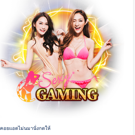
รอคอยแอดไม่นมานั่งกดให้