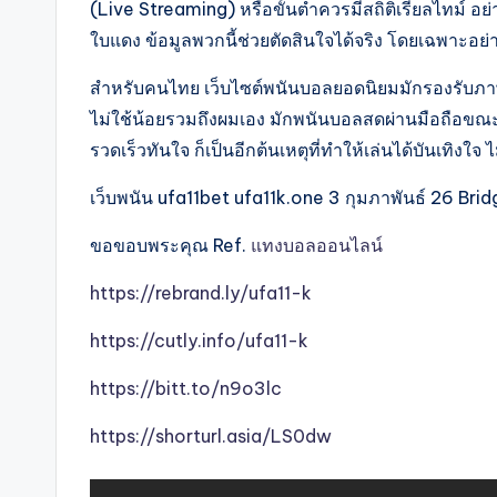
(Live Streaming) หรือขั้นต่ำควรมีสถิติเรียลไทม์ อ
ใบแดง ข้อมูลพวกนี้ช่วยตัดสินใจได้จริง โดยเฉพาะอย่างย
สำหรับคนไทย เว็บไซต์พนันบอลยอดนิยมมักรองรับภาษาไ
ไม่ใช้น้อยรวมถึงผมเอง มักพนันบอลสดผ่านมือถือข
รวดเร็วทันใจ ก็เป็นอีกต้นเหตุที่ทำให้เล่นได้บันเทิงใจ
เว็บพนัน ufa11bet ufa11k.one 3 กุมภาพันธ์ 26 Brid
ขอขอบพระคุณ Ref.
แทงบอลออนไลน์
https://rebrand.ly/ufa11-k
https://cutly.info/ufa11-k
https://bitt.to/n9o3lc
https://shorturl.asia/LS0dw