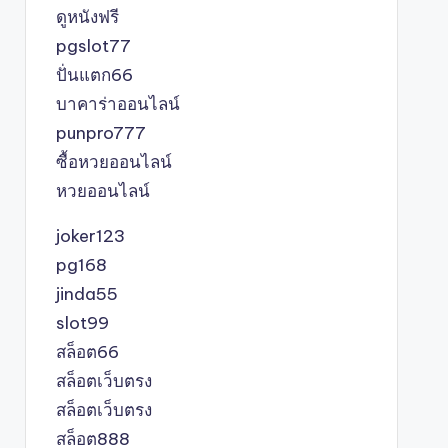
ดูหนังฟรี
pgslot77
ปั่นแตก66
บาคาร่าออนไลน์
punpro777
ซื้อหวยออนไลน์
หวยออนไลน์
joker123
pg168
jinda55
slot99
สล็อต66
สล็อตเว็บตรง
สล็อตเว็บตรง
สล็อต888