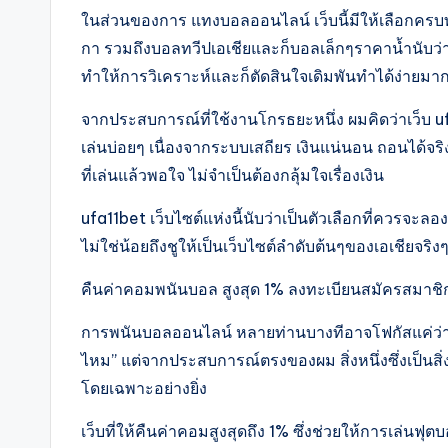
ในส่วนของการ แทงบอลออนไลน์ เว็บนี้มีให้เลือกครบทุก
กา รวมถึงบอลทวีปเอเชียและก็บอลเล็กๆราคาน้ำนับว่าค่
ทำให้การวิเคราะห์และก็ตัดสินใจเดิมพันทำได้ง่ายมากยิ
จากประสบการณ์ที่ใช้งานโกรธยะหนึ่ง ผมคิดว่าเว็บ ufa11
เล่นบ่อยๆ เนื่องจากระบบเสถียร เงินแน่นอน ถอนได้จร
ที่เล่นแล้วพอใจ ไม่จำเป็นต้องกลุ้มใจเรื่องเงิน
ufa11bet เว็บไซต์แห่งนี้นับว่าเป็นตัวเลือกที่ควรจะลอ
ไม่ใช่น้อยถึงชูให้เป็นเว็บไซต์ลำดับต้นๆของเอเชียจริง
คืนค่าคอมพนันบอล สูงสุด 1% ลงทะเบียนสมัครสมาชิก 
การพนันบอลออนไลน์ หลายท่านบางทีอาจโฟกัสแค่ว่า “เ
ไหม” แต่จากประสบการณ์ตรงของผม สิ่งหนึ่งซึ่งเป็นส
โดยเฉพาะอย่างยิ่ง
เว็บที่ให้คืนค่าคอมสูงสุดถึง 1% ซึ่งช่วยให้การเล่นฟุ