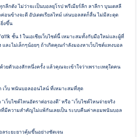
ลีกดัง ไม่ว่าจะเป็นบอลยุโรป พรีเมียร์ลีก ลาลีกา บุนเดสลี
อนข้างจะดี อัปเดตเรียลไทม์ เล่นบอลสดก็ลื่น ไม่มีสะดุด
่งขึ้น
k ชั้น 1 ในเอเชียเว็บไซต์นี้ เหมาะสมทั้งกับมือใหม่และผู้ที่
ิง และไม่เล็กๆน้อยๆ ถ้าเกิดคุณกำลังมองหาเว็บไซต์แทงบอล
งด้วยตัวเองสักหนึ่งครั้ง แล้วคุณจะเข้าใจว่าเพราะเหตุใดคน
ๆ
เว็บ พนันบอลออนไลน์ ที่เหมาะสมที่สุด
ว็บไซต์ไหนอัตราต่อรองดี” หรือ “เว็บไซต์ไหนจ่ายจริง
ิ่งที่มีความสำคัญไม่แพ้กันเลยเป็น ระบบคืนค่าคอมพนันบอล
ตบอลระยะยาวคุ้มขึ้นอย่างชัดเจน