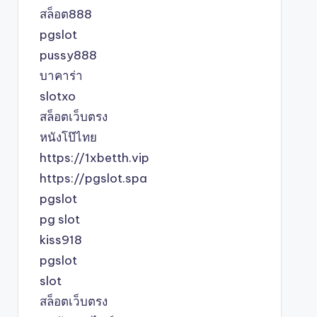
สล็อต888
pgslot
pussy888
บาคาร่า
slotxo
สล็อตเว็บตรง
หนังโป๊ไทย
https://1xbetth.vip
https://pgslot.spa
pgslot
pg slot
kiss918
pgslot
slot
สล็อตเว็บตรง