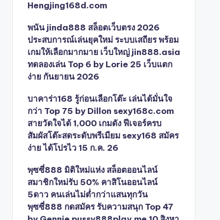
Hengjing168d.com
พนัน jinda888 สล็อตเว็บตรง 2026
ประสบการณ์เล่นยุคใหม่ ระบบเสถียร พร้อม
เกมให้เลือกมากมาย เว็บใหญ่ jin888.asia
ทดลองเล่น Top 6 by Lorie 25 เว็บแตก
ง่าย กันยายน 2026
บาคาร่า168 รู้ก่อนเลือกโต๊ะ เล่นได้มั่นใจ
กว่า Top 75 by Dillon sexy168c.com
สายวัดใจได้ 1,000 เกมดัง ฟีเจอร์ครบ
สัมผัสโต๊ะสดระดับพรีเมียม sexy168 สมัคร
ง่าย ได้โปรไว 15 ก.ค. 26
พุซซี่888 มิติใหม่แห่ง สล็อตออนไลน์
สมาชิกใหม่รับ 50% คาสิโนออนไลน์
5ดาว คนเล่นไม่ต่ำกว่าแสนทุกวัน
พุซซี่888 กดสมัคร รับความสนุก Top 47
by Gennie pussy888play.me 10 สิงหา