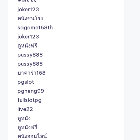
918kiss
joker123
หนังชนโรง
sagame168th
joker123
ดูหนังฟรี
pussy888
pussy888
บาคาร่า168
pgslot
pgheng99
fullslotpg
live22
ดูหนัง
ดูหนังฟรี
หนังออนไลน์