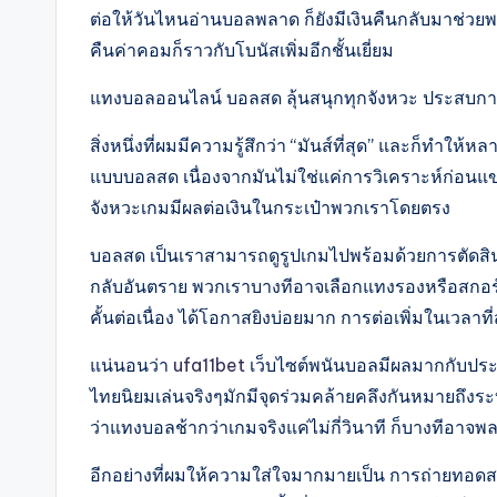
ต่อให้วันไหนอ่านบอลพลาด ก็ยังมีเงินคืนกลับมาช่วยพยุ
คืนค่าคอมก็ราวกับโบนัสเพิ่มอีกชั้นเยี่ยม
แทงบอลออนไลน์ บอลสด ลุ้นสนุกทุกจังหวะ ประสบการ
สิ่งหนึ่งที่ผมมีความรู้สึกว่า “มันส์ที่สุด” และก็ทำ
แบบบอลสด เนื่องจากมันไม่ใช่แค่การวิเคราะห์ก่อนแข่ง
จังหวะเกมมีผลต่อเงินในกระเป๋าพวกเราโดยตรง
บอลสด เป็นเราสามารถดูรูปเกมไปพร้อมด้วยการตัดสินใ
กลับอันตราย พวกเราบางทีอาจเลือกแทงรองหรือสกอร์ต่ำ
คั้นต่อเนื่อง ได้โอกาสยิงบ่อยมาก การต่อเพิ่มในเวลาท
แน่นอนว่า
ufa11bet
เว็บไซต์พนันบอลมีผลมากกับประส
ไทยนิยมเล่นจริงๆมักมีจุดร่วมคล้ายคลึงกันหมายถึงระ
ว่าแทงบอลช้ากว่าเกมจริงแค่ไม่กี่วินาที ก็บางทีอาจ
อีกอย่างที่ผมให้ความใส่ใจมากมายเป็น การถ่ายทอดสด