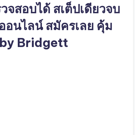
วจสอบได้ สเต็ปเดียวจบ
อนไลน์ สมัครเลย คุ้ม
 by Bridgett