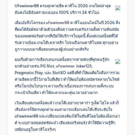
Ufawinner88 ครบทุกค่ายฮิต คาสิโน 2026 เกมใหม่ล่าสุด
มั่นคงไม่มีอันตรายแน่นอน 100% บริการ 24 ชั่วโมง
เมื่อเอ๋ยถึงโลกของ
ufawinner88
คาสิโนออนไลน์ในปี 2026 สิ่ง
ที่ผมได้สัมผัสมาด้วยตัวเองคือความครบครันรวมทั้งความทันสมัย
ของแพลตฟอร์มต่างๆที่เปิดให้บริการในยุคนี้ ตั้งแต่เกมสล็อตที่ได้
รับความนิยม เกมโต๊ะคลาสสิก ไปจนถึงเกมคาสิโนสด ทุกๆอย่าง
ถูกวางแบบมาเพื่อตอบสนองผู้เล่นอย่างแท้จริง
ผมเริ่มด้วยการเลือกเล่นเกมสล็อตจากค่ายดังๆที่ทุกคนรู้จัก
ยกตัวอย่างเช่น PG Slot,
ufawinner
Joker123,
Pragmatic Play, และ SlotXO แต่สิ่งที่ทำให้ผมติดใจคือการรวม
ค่ายฮิตพวกนี้ไว้ภายในที่เดียว ทำให้ผมไม่ต้องสมัครหลายเว็บไซต์
หรือโยกเงินไปๆมาๆ ความเกี่ยวเนื่องของการเล่นรวมทั้งระบบ
กระเป๋าเงินเดียว ทำให้สะดวกและทุ่นเวลาอย่างมาก
เว้นเสียแต่เกมสล็อตแล้ว เกมโต๊ะอย่างบาคาร่า รูเล็ต ไฮโล แล้วก็
เสือมังกรก็มีครบทุกค่าย ผมสามารถเลือกเล่นโต๊ะที่ประทับใจ
ufawinner88 และเปลี่ยนแปลงห้องได้ในทันทีโดยไม่ต้องล็อกเอา
ต์ ระบบถ่ายทอดสดชัดแจ๋ว เสียงสมจริงสมจัง ทำให้มีความรู้สึก
เหมือนอยู่ในคาสิโนจริงๆ