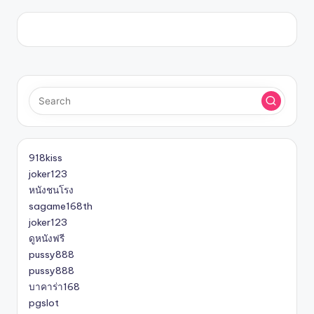
918kiss
joker123
หนังชนโรง
sagame168th
joker123
ดูหนังฟรี
pussy888
pussy888
บาคาร่า168
pgslot