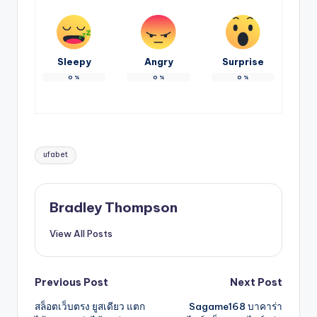
Sleepy
Angry
Surprise
0
%
0
%
0
%
Tags:
ufabet
Bradley Thompson
View All Posts
Post
Previous Post
Next Post
สล็อตเว็บตรง ยูสเดียว แตก
Sagame168 บาคาร่า
navigation