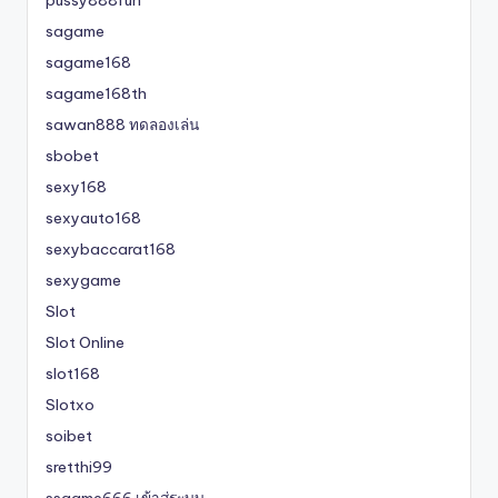
sagame
sagame168
sagame168th
sawan888 ทดลองเล่น
sbobet
sexy168
sexyauto168
sexybaccarat168
sexygame
Slot
Slot Online
slot168
Slotxo
soibet
sretthi99
ssgame666 เข้าสู่ระบบ