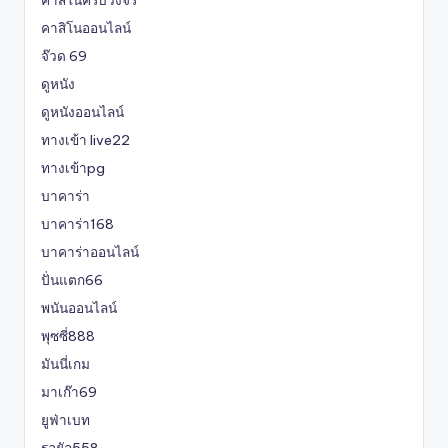
คาสิโนออนไลน์
จ๊วด 69
ดูหนัง
ดูหนังออนไลน์
ทางเข้า live22
ทางเข้าpg
บาคาร่า
บาคาร่า168
บาคาร่าออนไลน์
ปั่นแตก66
พนันออนไลน์
พุซซี่888
มันนี่เกม
มาเก๊า69
ยูฟ่าเบท
รอยัล558