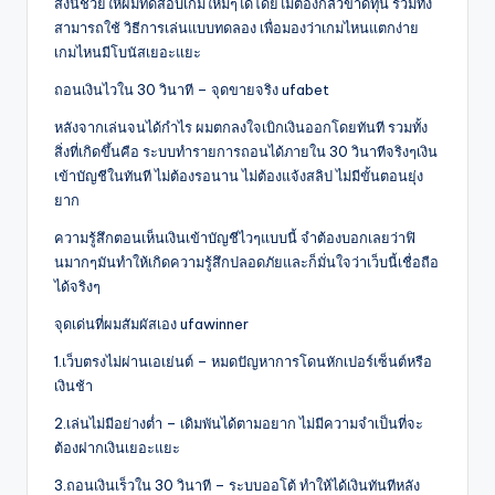
สิ่งนี้ช่วยให้ผมทดสอบเกมใหม่ๆได้โดยไม่ต้องกลัวขาดทุน รวมทั้ง
สามารถใช้ วิธีการเล่นแบบทดลอง เพื่อมองว่าเกมไหนแตกง่าย
เกมไหนมีโบนัสเยอะแยะ
ถอนเงินไวใน 30 วินาที – จุดขายจริง ufabet
หลังจากเล่นจนได้กำไร ผมตกลงใจเบิกเงินออกโดยทันที รวมทั้ง
สิ่งที่เกิดขึ้นคือ ระบบทำรายการถอนได้ภายใน 30 วินาทีจริงๆเงิน
เข้าบัญชีในทันที ไม่ต้องรอนาน ไม่ต้องแจ้งสลิป ไม่มีขั้นตอนยุ่ง
ยาก
ความรู้สึกตอนเห็นเงินเข้าบัญชีไวๆแบบนี้ จำต้องบอกเลยว่าฟิ
นมากๆมันทำให้เกิดความรู้สึกปลอดภัยและก็มั่นใจว่าเว็บนี้เชื่อถือ
ได้จริงๆ
จุดเด่นที่ผมสัมผัสเอง ufawinner
1.เว็บตรงไม่ผ่านเอเย่นต์ – หมดปัญหาการโดนหักเปอร์เซ็นต์หรือ
เงินช้า
2.เล่นไม่มีอย่างต่ำ – เดิมพันได้ตามอยาก ไม่มีความจำเป็นที่จะ
ต้องฝากเงินเยอะแยะ
3.ถอนเงินเร็วใน 30 วินาที – ระบบออโต้ ทำให้ได้เงินทันทีหลัง