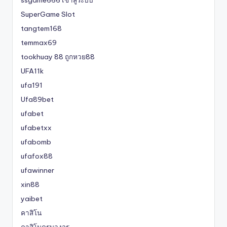
SuperGame Slot
tangtem168
temmax69
tookhuay 88 ถูกหวย88
UFA11k
ufa191
Ufa89bet
ufabet
ufabetxx
ufabomb
ufafox88
ufawinner
xin88
yaibet
คาสิโน
คาสิโนครบวงจร