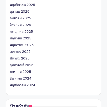
พฤศจิกายน 2025
ตุลาคม 2025
กันยายน 2025
สิงหาคม 2025
กรกฎาคม 2025
มิถุนายน 2025
พฤษภาคม 2025
เมษายน 2025
มีนาคม 2025
กุมภาพันธ์ 2025
มกราคม 2025
ธันวาคม 2024
พฤศจิกายน 2024
ป้ายกำกับ