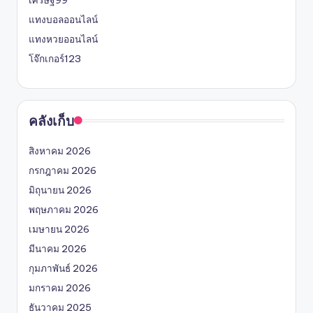
แทงบอลออนไลน์
แทงหวยออนไลน์
โจ๊กเกอร์123
คลังเก็บ
สิงหาคม 2026
กรกฎาคม 2026
มิถุนายน 2026
พฤษภาคม 2026
เมษายน 2026
มีนาคม 2026
กุมภาพันธ์ 2026
มกราคม 2026
ธันวาคม 2025