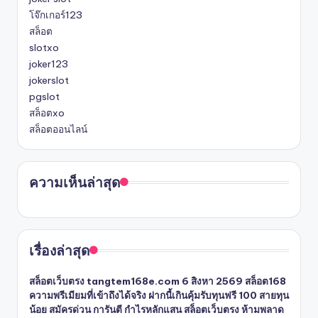
โจ๊กเกอร์123
สล็อต
slotxo
joker123
jokerslot
pgslot
สล็อตxo
สล็อตออนไลน์
ความเห็นล่าสุด
เรื่องล่าสุด
สล็อตเว็บตรง tangtem168e.com 6 สิงหา 2569 สล็อต168
ความพรีเมียมที่เข้าถึงได้จริง ฝากนี้เกินคุ้มรับทุนฟรี 100 สายทุน
น้อย สมัครด่วน การันตี กำไรหลักแสน สล็อตเว็บตรง ห้ามพลาด