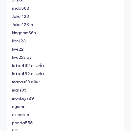
jinda888
Joker123
Joker123th
kingdom66n
lion123
live22
live22slot
lotto432 ทางเข้า
lotto432 ทางเข้า
macau69 สมัคร
mars95
monkey789
ngernn
okcasino
panda555
PG